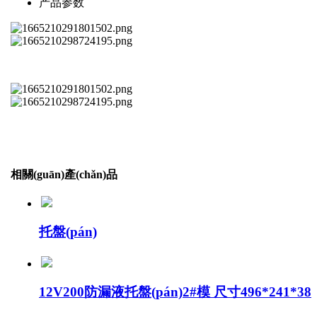
产品参数
相關(guān)產(chǎn)品
托盤(pán)
12V200防漏液托盤(pán)2#模 尺寸496*241*38