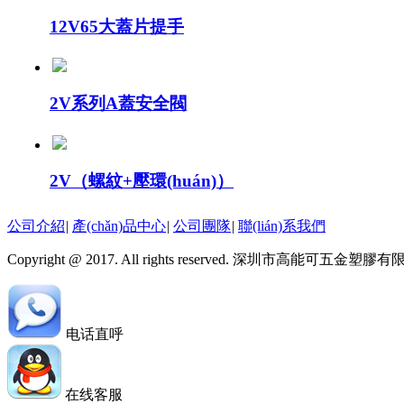
12V65大蓋片提手
2V系列A蓋安全閥
2V（螺紋+壓環(huán)）
公司介紹
|
產(chǎn)品中心
|
公司團隊
|
聯(lián)系我們
Copyright @ 2017. All rights reserved. 深圳市高能可五金
电话直呼
在线客服