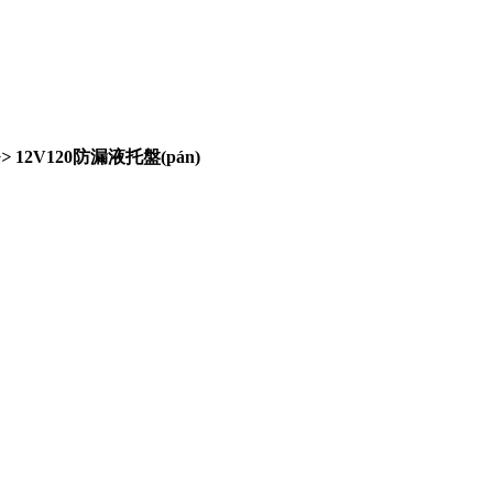
>>
12V120防漏液托盤(pán)