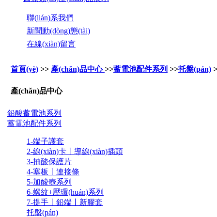
聯(lián)系我們
新聞動(dòng)態(tài)
在線(xiàn)留言
首頁(yè)
>>
產(chǎn)品中心
>>
蓄電池配件系列
>>
托盤(pán)
產(chǎn)品中心
鉛酸蓄電池系列
蓄電池配件系列
1-端子護套
2-線(xiàn)卡丨導線(xiàn)插頭
3-抽酸保護片
4-塞板丨連接條
5-加酸壺系列
6-螺紋+壓環(huán)系列
7-提手丨鉛端丨新膠套
托盤(pán)